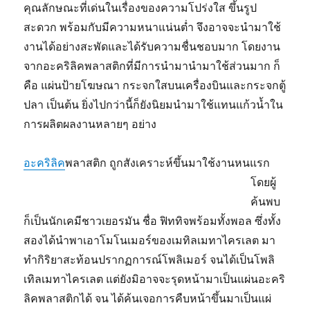
คุณลักษณะที่เด่นในเรื่องของความโปร่งใส ขึ้นรูป
สะดวก พร้อมกับมีความหนาแน่นต่ำ จึงอาจจะนำมาใช้
งานได้อย่างสะพัดและได้รับความชื่นชอบมาก โดยงาน
จากอะคริลิคพลาสติกที่มีการนำมานำมาใช้ส่วนมาก ก็
คือ แผ่นป้ายโฆษณา กระจกใสบนเครื่องบินและกระจกตู้
ปลา เป็นต้น ยิ่งไปกว่านี้ก็ยังนิยมนำมาใช้แทนแก้วน้ำใน
การผลิตผลงานหลายๆ อย่าง
อะคริลิค
พลาสติก ถูกสังเคราะห์ขึ้น
มาใช้งานหนแรก
โดยผู้
ค้นพบ
ก็เป็นนักเคมีชาวเยอรมัน ชื่อ ฟิททิจพร้อมทั้งพอล ซึ่งทั้ง
สองได้นำพาเอาโมโนเมอร์ของเมทิลเมทาไครเลต มา
ทำกิริยาสะท้อนปรากฏการณ์โพลิเมอร์ จนได้เป็นโพลิ
เทิลเมทาไครเลต แต่ยังมิอาจจะรุดหน้ามาเป็นแผ่นอะคริ
ลิคพลาสติกได้ จน ได้ค้นเจอการคืบหน้าขึ้นมาเป็นแผ่