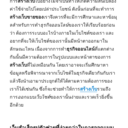
การ
สร้างเว็บ
ไปอย่างไม่จำเป็นทำให้เกิดความสิ้นเปลือง
ค่าใช้จ่ายไปโดยเปล่าประโยชน์ ดังนั้นก่อนที่จะทำการ
สร้างเว็บขายของ
เราจึงควรที่จะมีการศึกษาและหาข้อมุ
ลสำหรับการทำ
ธุรกิจออนไลน์
ของเราให้เรียบร้อยก่อน
ว่า ต้องการระบบอะไรบ้างภายในเว็บไซต์ของเรา และ
อยากที่จะให้เว็บไซต์ของเรานั้นมีหน้าตาออกมาใน
ลักษณะไหน เนื่องจากการทำ
ธุรกิจออนไลน์
ที่แตกต่าง
กันนั้นมีความต้องการในรูปแบบและหน้าตาของการ
สร้างเว็บ
ที่ไม่เหมือนกัน โดยเราอาจจะเริ่มศึกษาหา
ข้อมูลหรือพิจารณาจากเว็บไซต์ในธุรกิจเดียวกันกับเรา
แล้วจึงนำเอามาประยุกต์ให้ได้ตามความต้องการของ
เราก็ได้เช่นกัน ซึ่งก็จะช่วยทำให้การ
สร้างเว็บ
รวมถึง
การ
ออกแบบเว็บไซต์
ของเรานั้นง่ายและรวดเร็วยิ่งขึ้น
อีกด้วย
เว็บสำเร็จรูปตัวช่วยที่ง่ายกว่าในการออกแบบ