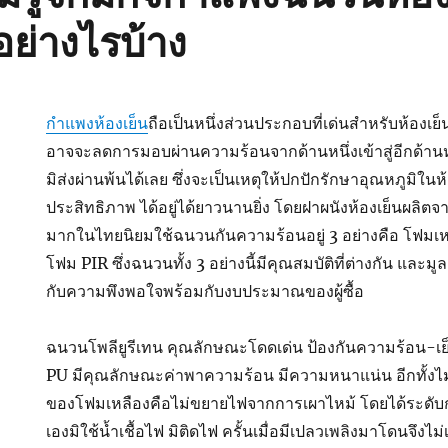
ย่างไรบ้าง
กำแพงห้องเย็น
ถือเป็นหนึ่งส่วนประกอบที่เด่นสำหรับห้องเย็น
อาจจะลดการมอบผ่านความร้อนจากด้านหนึ่งเข้าสู่อีกด้านหนึ
มิส่งผ่านพ้นได้เลย ซึ่งจะเป็นเหตุให้ปกปักรักษาอุณหภูมิในห้
ประสิทธิภาพ ได้อยู่ได้ยาวนานยิ่ง โดยฝาผนังห้องเย็นผลิ
มากในไทยนิยมใช้ฉนวนกันความร้อนอยู่ 3 อย่างคือ โฟมเห
โฟม PIR ซึ่งฉนวนทั้ง 3 อย่างนี้มีคุณสมบัติที่ต่างกัน และมู
กับความพึงพอใจพร้อมกับงบประมาณของผู้ซื้อ
ฉนวนโพลียูรีเทน คุณลักษณะโดดเด่น ป้องกันความร้อน-เย็นได
PU มีคุณลักษณะค่าพาความร้อน มีความหนาแน่น อีกทั้งไม
ของโฟมเหลืองคือไม่ขยายไฟจากการเผาไหม้ โดยได้ระดับกา
เองมิใช้น้ำเชื้อไฟ มิติดไฟ ครั้นเมื่อมีเปลวเพลิงมาโดนจึงไ