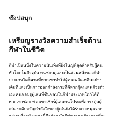
ช๊อปสนุก
เหรียญรางวัลความสำเร็จด้าน
กีฬาในชีวิต
กีฬาเป็นหนึ่งในความบันเทิงที่ยิ่งใหญ่ที่สุดสำหรับผู้คน
ทั่วโลกในปัจจุบัน คนชอบดูและเป็นส่วนหนึ่งของกีฬา
ประเภทใดก็ตามที่พวกเขาทำให้ผู้คนเพลิดเพลินอย่าง
เต็มที่และเป็นการออกกำลังกายที่ดีหากผู้คนเล่นด้วยตัว
เอง คนชอบดูผู้เล่นที่ชื่นชอบในกีฬาประเภทใดก็ได้ที่
พวกเขาชอบ พวกเขาเชียร์ผู้เล่นคนโปรดเพื่อกระตุ้นผู้
เล่น ระดับขวัญกำลังใจของผู้เล่นยังได้รับแรงหนุนจาก