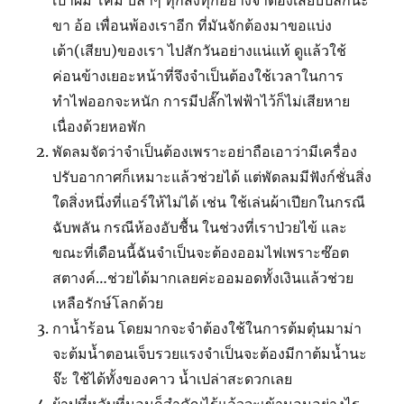
เป่าผม โคม บลาๆ ทุกสิ่งทุกอย่างจำต้องเสียบปลั๊กนะ
ขา อ้อ เพื่อนพ้องเราอีก ที่มันจักต้องมาขอแบ่ง
เต้า(เสียบ)ของเรา ไปสักวันอย่างแน่แท้ ดูแล้วใช้
ค่อนข้างเยอะหน้าที่จึงจำเป็นต้องใช้เวลาในการ
ทำไฟออกจะหนัก การมีปลั๊กไฟฟ้าไว้ก็ไม่เสียหาย
เนื่องด้วยหอพัก
พัดลมจัดว่าจำเป็นต้องเพราะอย่าถือเอาว่ามีเครื่อง
ปรับอากาศก็เหมาะแล้วช่วยได้ แต่พัดลมมีฟังก์ชั่นสิ่ง
ใดสิ่งหนึ่งที่แอร์ให้ไม่ได้ เช่น ใช้เล่นผ้าเปียกในกรณี
ฉับพลัน กรณีห้องอับชื้น ในช่วงที่เราป่วยไข้ และ
ขณะที่เดือนนี้ฉันจำเป็นจะต้องออมไฟเพราะซ๊อต
สตางค์…ช่วยได้มากเลยค่ะออมอดทั้งเงินแล้วช่วย
เหลือรักษ์โลกด้วย
กาน้ำร้อน โดยมากจะจำต้องใช้ในการต้มตุ๋นมาม่า
จะต้มน้ำตอนเจ็บรวยแรงจำเป็นจะต้องมีกาต้มน้ำนะ
จ๊ะ ใช้ได้ทั้งของคาว น้ำเปล่าสะดวกเลย