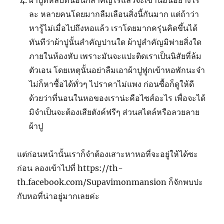
ผ้าปูที่หลับที่นอนก็สำคัญไร้แล้วจะเข้านอนอย่างไร
ละ หลายคนโดยมากลืมเลือนสิ่งนี้กันมาก แต่ถ้าว่า
หารู้ไม่เมื่อไปถึงหอแล้ว เราโดยมากครุ่นคิดขึ้นได้
ทันทีว่าผ้าปูนั้นสำคัญปานใด ผ้าปูสำคัญมิพ่ายสิ่งใด
ภายในห้องหับ เพราะมันจะแปะติดเราเป็นนิสัยที่ล้ม
ตัวเอน โดยเหตุนั้นอย่าลืมเอาผ้าปูฟูกเข้าหอพักนะจ๋า
ไม่ก็หาซื้อได้ทั่วๆ ไปราคาไม่แพง ก่อนซื้อก็ดูให้ดี
ด้วยว่าที่นอนในหอของเราน่ะคือไซส์อะไร เพื่อจะได้
มิจำเป็นจะต้องเสียตังค์ฟรีๆ ส่วนสไตล์หรือลวยลาย
ผ้าปู
แต่ก่อนหน้านั้นเราก็จำต้องเสาะหาหอที่จะอยู่ให้ได้ซะ
ก่อน ลองเข้าไปที่ https://th-
th.facebook.com/Supavimonmansion ก็จักพบปะ
กับหอที่น่าอยู่มากเลยค่ะ