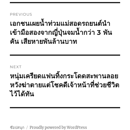
Post
PREVIOUS
navigation
เอกชนเผยน้ำท่วมแม่สอดรถยนต์นำ
Previous
post:
เข้ามือสองจากญี่ปุ่นจมน้ำกว่า 3 พัน
คัน เสียหายพันล้านบาท
NEXT
หนุ่มเครียดแฟนทิ้งกระโดดสะพานลอย
Next
post:
หวังฆ่าตายแต่โชคดีเจ้าหน้าที่ช่วยชีวิต
ไว้ได้ทัน
ช๊อปสนุก
Proudly powered by WordPress