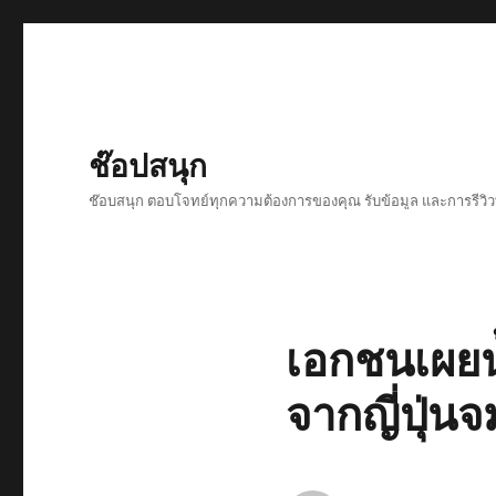
ช๊อปสนุก
ช๊อบสนุก ตอบโจทย์ทุกความต้องการของคุณ รับข้อมูล และการรีวิวที
เอกชนเผยน
จากญี่ปุ่น