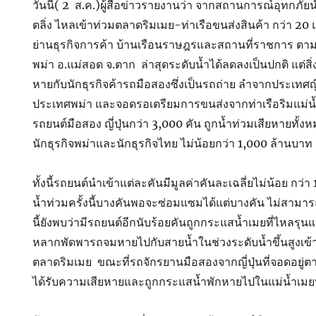
วันนี้( 2 ส.ค.)ผู้สื่อข่าวรายงานว่า จากสถานการณ์อุทกภัย
ตลิ่ง ไหลเข้าท่วมตลาดริมเมย-ท่าเรือขนส่งสินค้า กว่า 20 
ย่านธุรกิจการค้า บ้านเรือนราษฎรและสถานที่ราชการ ต
พม่า อ.แม่สอด จ.ตาก ล่าสุดระดับน้ำได้ลดลงเป็นปกติ แต่สิ่
หายกับนักธุรกิจค้ารถมือสองซึ่งเป็นรถถ่าย ลำจากประเทศญี่
ประเทศพม่า และจอดรอเตรียมการขนส่งจากท่าเรือริมแม่น้
รถยนต์มือสอง ญี่ปุ่นกว่า 3,000 คัน ถูกน้ำท่วมเสียหายทั้
นักธุรกิจพม่าและนักธุรกิจไทย ไม่น้อยกว่า 1,000 ล้านบาท
ทั้งนี้รถยนต์นำเข้าแต่ละคันมีมูลค่าคันละเฉลี่ยไม่น้อย กว่
น้ำท่วมครั้งนี้บางคันพอจะซ่อมแซมได้แต่บางคัน ไม่สาม
นี้ยังพบว่ามีรถยนต์อีกนับร้อยคันถูกกระแสน้ำเมยที่ไหลร
หลากพัดพารถจมหายไปกับสายน้ำในช่วงระดับน้ำขึ้นสูงเข้
ตลาดริมเมย ขณะที่รถจักรยานมือสองจากญี่ปุ่นที่จอดอยู่
ได้รับความเสียหายและถูกกระแสน้ำพักหายไปในแม่น้ำเมยนั