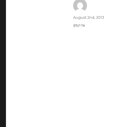
Author
Posted
August 2nd, 2013
on
Categories
สุขภาพ