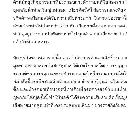
ด้านนักธุรกิจชาวพม่าที่ประกอบการค้ารถยนต์มือสองจาก ญี่
อุทกภัยน้ำท่วมใหญ่แม่สอด-เมียวดีครั้งนี้ ถือว่ารุนแรงที่สุด
รกิจค้ารถมือสองได้รับความเสียหายมาก ในส่วนของเขานั้น
ถ่ายเข้าพม่าไม่น้อยกว่า 200 คัน เสียหายทั้งหมดและบาง
ท่วมสูงถูกกระแสน้ำพัดพาหายไป มูลค่าความเสียหายกว่า 
แล้วนับพันล้านบาท
นัก ธุรกิจชาวพม่ารายนี้ กล่าวอีกว่า การค้าและสั่งซื้อรถจ
มูลค่ามหาศาลต่อปีหลังรัฐบาล ได้เปิดโอกาสโดยการอนุญาต
รถยนต์-รถบรรทุก และรถจักรยานยนต์ หรือรถนานาชนิดไป
พม่าสั่งซื้อรถมือสองนำเข้าแบบถ่ายลำจากญี่ปุ่นผ่านไทยส่งต
ซื้อ และนำรถมาเทียบจอดที่ท่าเรือเพื่อรอการส่งข้ามแม่น้ำเม
อุทกภัยใหญ่ครั้งนี้ ทำให้พ่อค้าได้รับความเสียหายคิดเป็นม
เสียหายมากสุด เท่าที่เคยประสบพบเห็นมา บางรายถึงกับหม