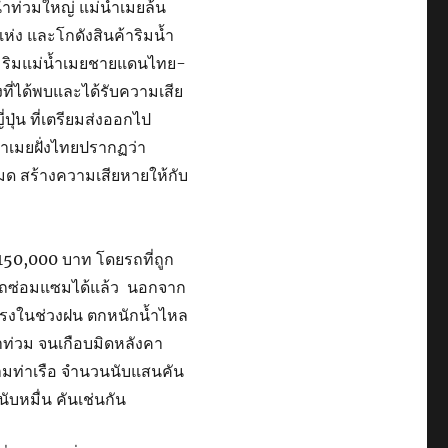
น้ำท่วมใหญ่ แม่น้ำเมยล้น
แห่ง และโกดังสินค้าริมน้ำ
ามริมแม่น้ำเมยชายแดนไทย-
งที่ได้พบและได้รับความเสีย
ปุ่น ที่เตรียมส่งออกไป
ำเมยฝั่งไทยปรากฏว่า
งหมด สร้างความเสียหายให้กับ
า 150,000 บาท โดยรถที่ถูก
ารถซ่อมแซมได้แล้ว นอกจาก
ุนแรงในช่วงฝน ตกหนักน้ำไหล
าท่วม จนเกือบมิดหลังคา
ตามท่าเรือ จำนวนนับแสนคัน
บหมื่น คันเช่นกัน